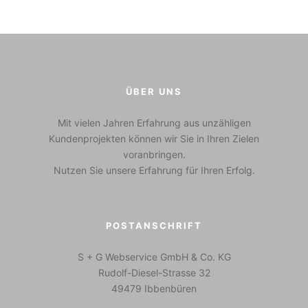
ÜBER UNS
Mit vielen Jahren Erfahrung aus unzähligen
Kundenprojekten können wir Sie in Ihren Zielen
voranbringen.
Nutzen Sie unsere Erfahrung für Ihren Erfolg.
POSTANSCHRIFT
S + G Webservice GmbH & Co. KG
Rudolf-Diesel-Strasse 32
49479 Ibbenbüren